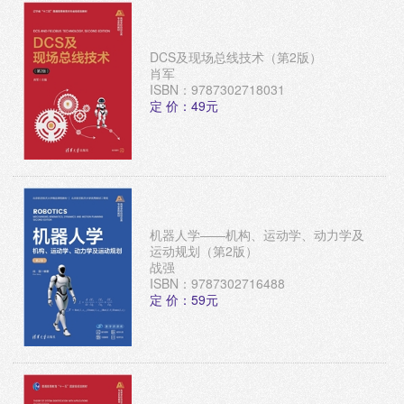
DCS及现场总线技术（第2版）
肖军
ISBN：9787302718031
定 价：49元
机器人学——机构、运动学、动力学及
运动规划（第2版）
战强
ISBN：9787302716488
定 价：59元