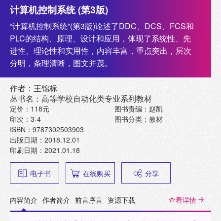
计算机控制系统 (第3版)
“计算机控制系统”(第3版)论述了DDC、DCS、FCS和
PLC的结构、原理、设计和应用，体现了系统性、先
进性、理论性和实用性，内容丰富，重点突出，层次
分明，条理清晰，图文并茂。
作者：王锦标
丛书名：高等学校自动化类专业系列教材
定价：118元
图书责编：赵凯
印次：3-4
图书分类：教材
ISBN：9787302503903
出版日期：2018.12.01
印刷日期：2021.01.18
电子书
在线购买
分享
内容简介
作者简介
前言序言
资源下载
查看详情