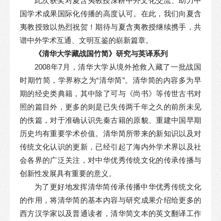
此次获奖对夏含夷教授深耕中外文化交流、助力中
国学术成果国际化传播的高度认可。在此，我们向夏含
夷教授致以热烈祝贺！期待与夏含夷教授继续携手，共
谱中外学术互通、文明互鉴的崭新篇章。
《清华大学藏战国竹简》研究与英译系列
2008年7月，清华大学从境外抢救入藏了一批战国
时期竹简，学界称之为“清华简”。清华简的内容多为早
期的经史类典籍，其中除了可与《尚书》等传世古书对
照的篇目外，更多的则是已失传两千年之久的前所未见
的佚篇，对于准确认识先秦古籍的原貌、重建中国早期
历史均有重要学术价值。清华简所带来的新知识以及对
传统文化认识的更新，已经引起了海内外学术界以及社
会各界的广泛关注，对中华优秀传统文化的传承传播与
创新性发展具有重要的意义。
为了更好地发挥清华简传承传播中华优秀传统文化
的作用，将清华简的基本内容与研究成果介绍给更多的
西方汉学家以及普通读者，清华简文本的英文翻译工作