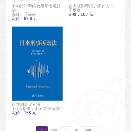
室内设计手绘效果图表现技
欧洲戏剧理论史研究入门
法
周夏奏
高鑫、董晶晶
定价：108 元
定价：69.8 元
日本刑事诉讼法
[日]酒卷匡，李子龙 唐春杨
定价：168 元
1
到第
页