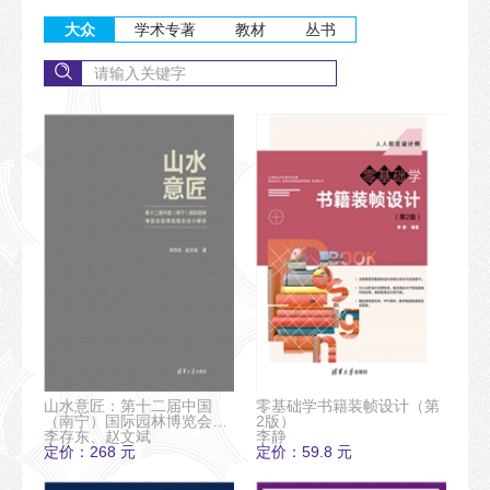
大众
学术专著
教材
丛书
山水意匠：第十二届中国
零基础学书籍装帧设计（第
（南宁）国际园林博览会园
2版）
博园规划设计解析
李存东、赵文斌
李静
定价：268 元
定价：59.8 元