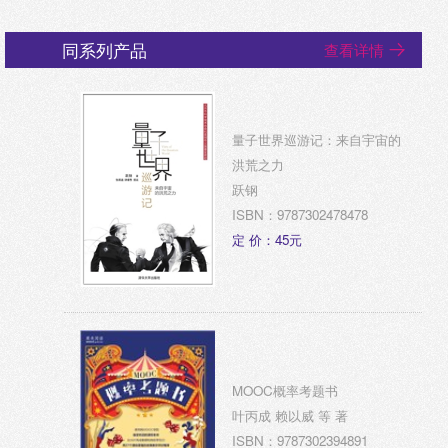
同系列产品
查看详情
量子世界巡游记：来自宇宙的
洪荒之力
跃钢
ISBN：9787302478478
定 价：45元
MOOC概率考题书
叶丙成 赖以威 等 著
ISBN：9787302394891