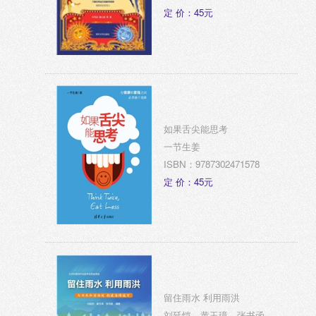
定 价：45元
如果舌尖能思考
一节生姜
ISBN：9787302471578
定 价：45元
留住雨水 利用雨洪
刘延恺、黄玉璋、张书函