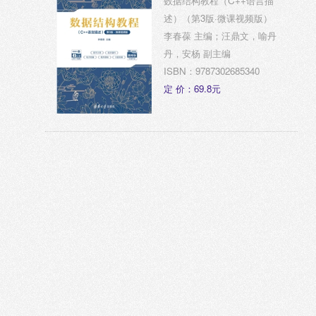
数据结构教程（C++语言描
述）（第3版·微课视频版）
李春葆 主编；汪鼎文，喻丹
丹，安杨 副主编
ISBN：9787302685340
定 价：69.8元