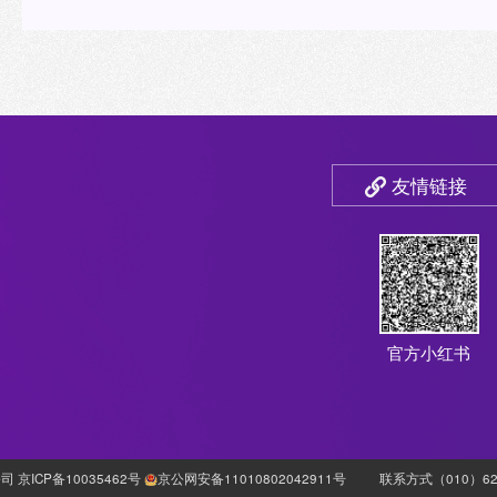
友情链接
官方小红书
 京ICP备10035462号
京公网安备11010802042911号
联系方式（010）627769