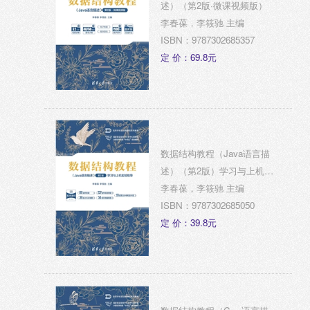
述）（第2版·微课视频版）
李春葆，李筱驰 主编
ISBN：9787302685357
定 价：69.8元
数据结构教程（Java语言描
述）（第2版）学习与上机实
验指导
李春葆，李筱驰 主编
ISBN：9787302685050
定 价：39.8元