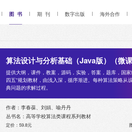
图 书
期 刊
数字出版
海外合作
算法设计与分析基础（Java版）（微
提供大纲，课件，教案，源码，实验，答案，题库，国家
四五”规划教材，由浅入深，循序渐进。每种算法策略从
典问题的求解过程。
作者：李春葆、刘娟、喻丹丹
丛书名：高等学校算法类课程系列教材
定价：59.8元