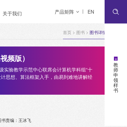
产品矩阵
EN
关于我们
首页
>
图书
>
图书详情
课视频版）
+
教
级实验教学示范中心联席会计算机学科组“十
师
申
设计思想、算法框架入手，由易到难地讲解经
领
样
书
图书责编：王冰飞