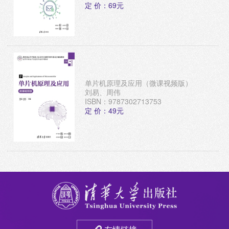
定 价：69元
单片机原理及应用（微课视频版）
刘易、周伟
ISBN：9787302713753
定 价：49元