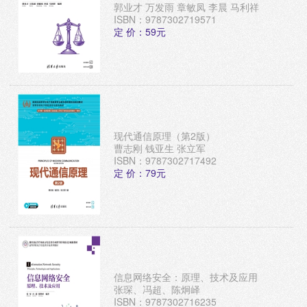
郭业才 万发雨 章敏凤 李晨 马利祥
ISBN：9787302719571
定 价：59元
现代通信原理（第2版）
曹志刚 钱亚生 张立军
ISBN：9787302717492
定 价：79元
信息网络安全：原理、技术及应用
张琛、冯超、陈炯峄
ISBN：9787302716235