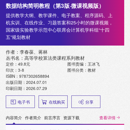
数据结构简明教程（第3版·微课视频版）
提供教学大纲、教学课件、电子教案、程序源码、上
机实训、在线作业、习题答案和25小时的微课视频，
国家级实验教学示范中心联席会计算机学科组“十四
五”规划教材
作者：李春葆、蒋林
丛书名：高等学校算法类课程系列教材
定价：49.8元
图书责编：王冰飞
印次：3-8
图书分类：教材
ISBN：9787302658894
出版日期：2024.07.01
印刷日期：2026.07.29
电子书
在线购买
分享
内容简介
作者简介
前言序言
资源下载
查看详情