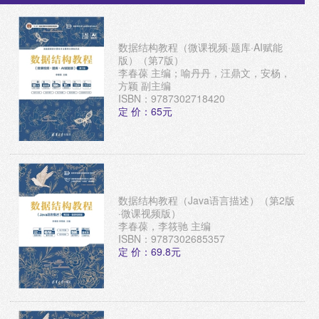
数据结构教程（微课视频·题库·AI赋能
版）（第7版）
李春葆 主编；喻丹丹，汪鼎文，安杨，
方颖 副主编
ISBN：9787302718420
定 价：65元
数据结构教程（Java语言描述）（第2版
·微课视频版）
李春葆，李筱驰 主编
ISBN：9787302685357
定 价：69.8元