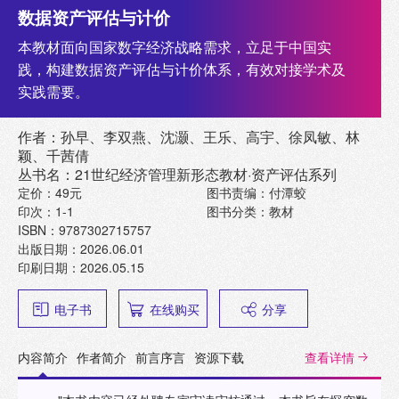
数据资产评估与计价
本教材面向国家数字经济战略需求，立足于中国实
践，构建数据资产评估与计价体系，有效对接学术及
实践需要。
作者：孙早、李双燕、沈灏、王乐、高宇、徐凤敏、林
颖、千茜倩
丛书名：21世纪经济管理新形态教材·资产评估系列
定价：49元
图书责编：付潭蛟
印次：1-1
图书分类：教材
ISBN：9787302715757
出版日期：2026.06.01
印刷日期：2026.05.15
电子书
在线购买
分享
内容简介
作者简介
前言序言
资源下载
查看详情