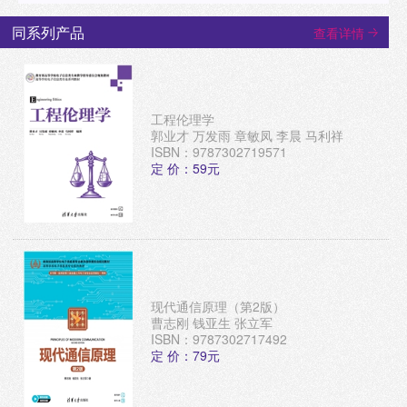
同系列产品
查看详情
工程伦理学
郭业才 万发雨 章敏凤 李晨 马利祥
ISBN：9787302719571
定 价：59元
现代通信原理（第2版）
曹志刚 钱亚生 张立军
ISBN：9787302717492
定 价：79元