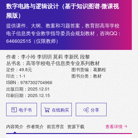
数字电路与逻辑设计（基于知识图谱·微课视
频版）
提供课件、大纲、教案和习题答案，教育部高等学校
电子信息类专业教学指导委员会规划教材，咨询QQ：
646602515（仅限教师）
作者：李小玲 李玥玥 莫莉 李新民 段黎
丛书名：高等学校电子信息类专业系列教材
定价：49.8元
图书责编：葛鹏程
印次：1-1
图书分类：教材
ISBN：9787302704966
出版日期：2025.12.01
印刷日期：2025.12.15
电子书
在线购买
分享
内容简介
作者简介
前言序言
资源下载
查看详情