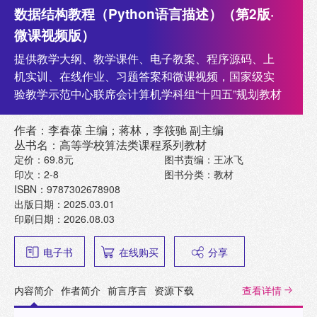
数据结构教程（Python语言描述）（第2版·
微课视频版）
提供教学大纲、教学课件、电子教案、程序源码、上
机实训、在线作业、习题答案和微课视频，国家级实
验教学示范中心联席会计算机学科组“十四五”规划教材
作者：李春葆 主编；蒋林，李筱驰 副主编
丛书名：高等学校算法类课程系列教材
定价：69.8元
图书责编：王冰飞
印次：2-8
图书分类：教材
ISBN：9787302678908
出版日期：2025.03.01
印刷日期：2026.08.03
电子书
在线购买
分享
内容简介
作者简介
前言序言
资源下载
查看详情