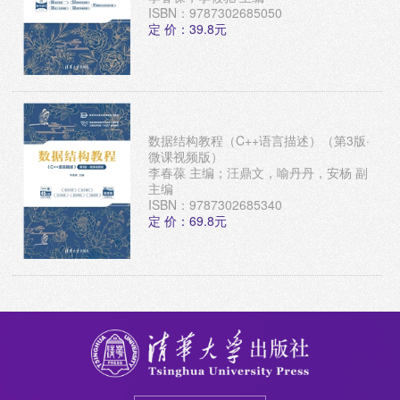
ISBN：9787302685050
定 价：39.8元
数据结构教程（C++语言描述）（第3版·
微课视频版）
李春葆 主编；汪鼎文，喻丹丹，安杨 副
主编
ISBN：9787302685340
定 价：69.8元