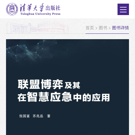
首页
>
图书
>
图书详情