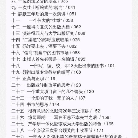
八 一位刎颈之交的朋友 / 036
九 一次壮士断腕式的“转向” / 041
十 静默三年后的第一次演讲 / 051
十一 一个伟大的“壮举” / 058
十二 一座得而复失的出版大楼 / 062
十三 演讲得罪人与大学出版研究 / 068
十四 “二渠道”的称呼应该取消 / 075
十五 码洋要上去，酒要下去 / 082
十六 “儒商”视角中的图书市场 / 088
十七 出版人首先必须是一名编辑 / 095
十八 一部写、编、校、印13天赶出来的图书 / 101
十九 领衔出版专业教材的编写 / 108
二十 正高与正职 / 116
二十一 出版业转制改革的思考 / 123
二十二 一个重大项目留下的几个镜头 / 130
二十三 一个影响了我一辈子的人 / 137
二十四 书市的思考 / 144
二十五 很有意思的北戴河20年三次演讲 / 152
二十六 惊闻噩耗——写在王总不幸去世之后 / 159
二十七 产学研一体化应该成为大学出版的特色 / 165
二十八 一个会议三次登台领奖的丰收季节 / 171
二十九 一部令人忍俊不禁的奇葩稿子与编辑思想的思考 ...