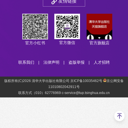
友情链接
官方微信
官方小红书
官方旗舰店
联系我们
|
法律声明
|
盗版举报
|
人才招聘
版权所有(C)2026 清华大学出版社有限公司 京ICP备10035462号
京公网安备
11010802042911号
联系方式（010）62776969 c-service@tup.tsinghua.edu.cn