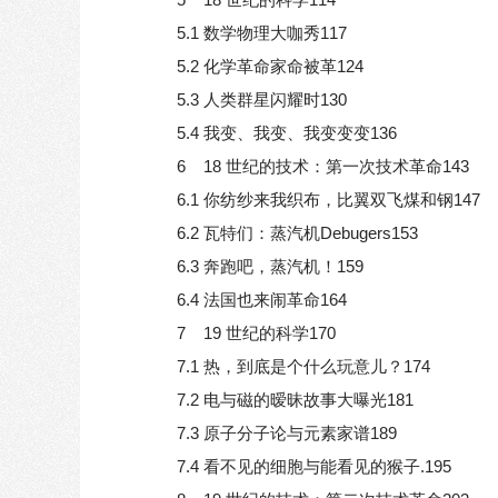
5.1 数学物理大咖秀117
5.2 化学革命家命被革124
5.3 人类群星闪耀时130
5.4 我变、我变、我变变变136
6 18 世纪的技术：第一次技术革命143
6.1 你纺纱来我织布，比翼双飞煤和钢147
6.2 瓦特们：蒸汽机Debugers153
6.3 奔跑吧，蒸汽机！159
6.4 法国也来闹革命164
7 19 世纪的科学170
7.1 热，到底是个什么玩意儿？174
7.2 电与磁的暧昧故事大曝光181
7.3 原子分子论与元素家谱189
7.4 看不见的细胞与能看见的猴子.195