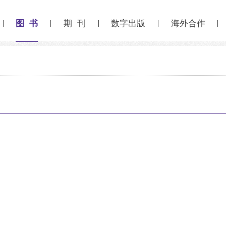
图 书
期 刊
数字出版
海外合作