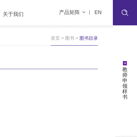
产品矩阵
EN
关于我们
首页
>
图书
>
图书目录
+
教
师
申
领
样
书