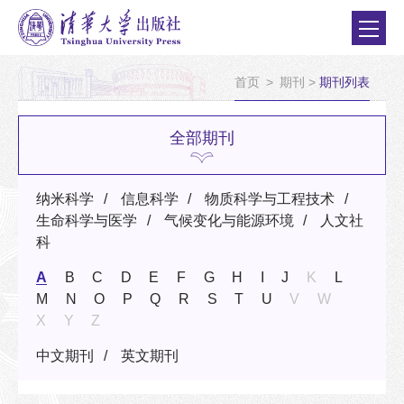
首页
>
期刊
>
期刊列表
全部期刊
纳米科学
信息科学
物质科学与工程技术
生命科学与医学
气候变化与能源环境
人文社
科
A
B
C
D
E
F
G
H
I
J
K
L
M
N
O
P
Q
R
S
T
U
V
W
X
Y
Z
中文期刊
英文期刊