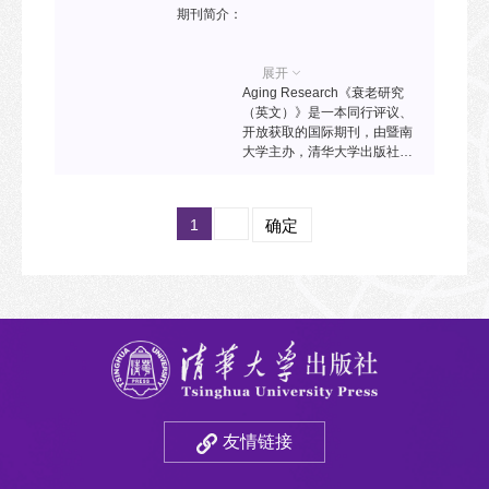
期刊简介：
展开
Aging Research《衰老研究
（英文）》是一本同行评议、
开放获取的国际期刊，由暨南
大学主办，清华大学出版社
SciOpen平台出版。本刊发表
衰老、长寿、衰老相关疾病、
公共卫生和社会科学等领域内
1
确定
的原创研究成果，综述、展望
和评论，以及针对学术研究人
员、行业代表和政策制定者的
观点和新闻报道。旨在促进这
一研究领域内的交流互动，并
在相关学术群体中推广新想
法，以此最大限度地发挥科学
和社会影响。
友情链接