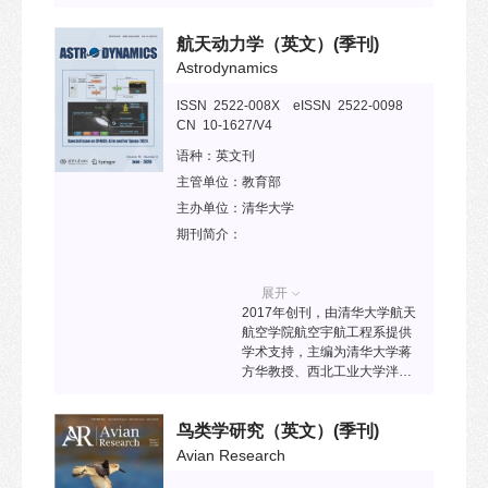
版 ISSN: 2576-2508；在线版
ISSN: 2576-2516）是一份国
航天动力学（英文）
(季刊)
际化、开放获取的同行评审英
文期刊，专注于超声成像及其
Astrodynamics
在诊断和治疗中的技术应用，
涵盖基础科学研究和临床实践
ISSN 2522-008X eISSN 2522-0098
领域。期刊于2017年创刊，为
CN 10-1627/V4
季刊，并已被SCOPUS、
语种：
英文刊
DOAJ、Embase、EBSCO、
J-Gate、Europub、
主管单位：
教育部
PubScholar、SciOpen、ICI
主办单位：
清华大学
World of Journals、Google
期刊简介：
Scholar及百度学术等多个国际
知名数据库收录。2022年和
2023年的Cite Score分别为0.2
展开
和0.77，显示出期刊影响因子
2017年创刊，由清华大学航天
的快速增长趋势。预计其在
航空学院航空宇航工程系提供
Web of Science的影响因子将
学术支持，主编为清华大学蒋
达5.157，H指数为9.77。
方华教授、西北工业大学泮斌
AUDT 重点关注超声成像及其
峰教授和欧洲航天局Dario Izzo
在诊断和治疗技术中的创新发
研究员。该刊旨在传播航天动
展，内容涵盖基础科学研究与
鸟类学研究（英文）
(季刊)
力学领域的创新性研究成果，
临床应用。期刊为放射科医
推进航天动力学基础研究，推
Avian Research
师、影像研究人员、技术专家
动空间科学、空间应用与空间
及学员提供学术交流平台，同