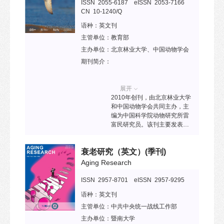
技术的全面发展，打造国际领
ISSN 2055-6187 eISSN 2053-7166
时也致力于为非放射科临床医
先的航天动力学学术期刊。已
CN 10-1240/Q
生提供前沿信息和学术资源。
被ESCI、Ei Compendex、
作为一本多学科交叉的国际期
语种：
英文刊
Scopus、CSCD等收录。
刊，AUDT 发表创新性和原创
主管单位：
教育部
性研究，涵盖超声、X射线、计
算机断层扫描（CT）、磁共振
主办单位：
北京林业大学、中国动物学会
成像（MRI）、核医学及其他
期刊简介：
与形态学和功能研究相关的医
学影像技术。期刊还鼓励提交
涉及影像引导治疗、分子影
展开
像、转化医学以及人工智能在
2010年创刊，由北京林业大学
医学影像中的应用等领域的高
和中国动物学会共同主办，主
质量原创研究论文。 AUDT 的
编为中国科学院动物研究所雷
发表内容包括原创论文、综述
富民研究员。该刊主要发表鸟
文章、述评、专家共识、新技
类学相关的原创性研究和综述
术发展等多种类型，致力于推
类论文。已被SCIE、PMC、
动医学影像技术的创新与临床
衰老研究（英文）
(季刊)
Scopus、DOAJ、CSCD等收
转化。
录。2024年入选“中国科技期刊
Aging Research
卓越行动计划二期”英文梯队期
刊项目。
ISSN 2957-8701 eISSN 2957-9295
语种：
英文刊
主管单位：
中共中央统一战线工作部
主办单位：
暨南大学