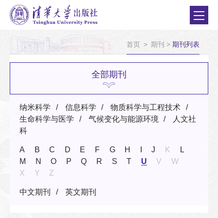
首页
>
期刊
>
期刊列表
全部期刊
纳米科学
信息科学
物质科学与工程技术
生命科学与医学
气候变化与能源环境
人文社
科
A
B
C
D
E
F
G
H
I
J
K
L
M
N
O
P
Q
R
S
T
U
V
W
X
Y
Z
中文期刊
英文期刊