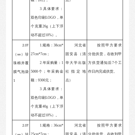
3.具体要求：
双色印刷
LOGO，
单
个克重
26
g（
上下浮
动不超过
10%）
。
1.规格：38cm*
河北省
按照甲方要求
2.0T
27cm*7cm；
固安县（清
分批供货，在收到甲
（㎜）珍
2.年采购量：1
华大学出版
方供货通知后
7个工
珠棉并覆
5000个；年采购金
社指定地
作日内完成供货。
膜气泡袋
额：9300元；
点）
1
3.具体要求：
双色印刷
LOGO，
单
个克重
40
g（
上下浮
动不超过
10%）
。
1.规格：36cm*
河北省
按照甲方要求
2.0T
25cm*7cm；
固安县（清
分批供货，在收到甲
（㎜）珍