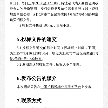
月
1
日，每日上午
9
:00
至
17：00
，持法定代表人身份证明或
经办人的身份证明、授权委托书及单位营业执照（以上资料
加盖单位公章）到北京市丰台区海鹰路1号院2号楼
6
层
618
室
购买招标文件。
4
.2
招标文件售价
500
元，售后不退。
.
5
投标文件的递交
5
.1
投标文件递交的截止时间（投标截止时间，下同）
为2025年9月16 日9时
30分，地点为
北京市丰台区海鹰路1号
院2号楼
6
层618会议室
。
5
.2 逾期送达的投标文件，招标人不予受理。
.
6
发布公告的媒介
本次招标公告在
中国招标投标公共服务平台
上发布。
.
7
联系方式