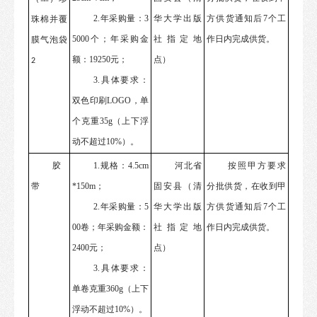
2.年采购量：3
华大学出版
方供货通知后
7个工
珠棉并覆
5000个；年采购金
社指定地
作日内完成供货。
膜气泡袋
额：19250元；
点）
2
3.具体要求：
双色印刷
LOGO，
单
个克重
35
g（
上下浮
动不超过
10%）
。
胶
1.规格：4.5cm
河北省
按照甲方要求
带
*150m；
固安县（清
分批供货，在收到甲
2.年采购量：5
华大学出版
方供货通知后
7个工
00卷；年采购金额：
社指定地
作日内完成供货。
2400元；
点）
3.具体要求：
单卷克重360
g（
上下
浮动不超过
10%）
。