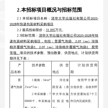
.
2
本招标项目概况
与招标范围
2.1 本招标项目名称：
清华大学出版社有限公司
2025-
年快递包装材料采购项目
2028
2.2 最高投标限价：
31.095
万元。
2.3招标范围：
清华大学出版社有限公司
年快
2025-2028
递包装材料采购项目，包括：普通气泡袋、
（㎜）珍珠
2.0T
棉并覆膜气泡袋
、
（㎜）珍珠棉并覆膜气泡袋
、胶带
1
2.0T
2
等项。
项目的技术参数、预估数量、供货地点、计划供货周
期详见下表：
产
技术参数
供货
计划供货周
品名称
地点
期
普
1.规格：34cm*
河北省
按照甲方要求
通气泡袋
23cm*7cm；
固安县（清
分批供货，在收到甲
2.年采购量：7
华大学出版
方供货通知后
7个工
00000个，年采购金
社指定地
作日内完成供货。
额：28万；
点）