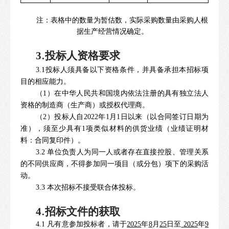
注：表格中的数量为暂估数，实际采购数量由采购人根
据生产经营情况确定。
.
3
投标人资格要求
3.1投标人须具备
以下资格条件，并具备承担本招标项
目的相应能力。
（1）在中华人民共和国境内依法注册的具有独立法人
资格的制造商（生产商）
或授权代理商
。
（2）投标人自2022年1月1日以来（以合同签订日期为
准），须至少具有1项类似材料的供货业绩（业绩证明材
料：合同复印件）。
3.2
单位负责人为同一人或者存在直接控股、管理关系
的不同供应商，不得参加同一项目（或分包）项下的采购活
动。
3.
3
本次招标不接受联合体投标。
.
4
招标文件的获取
4.1 凡有意参加投标者，请于
2025
年
8
月
25
日至
2025
年
9