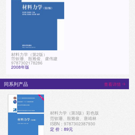
材料力学（第2版）
范钦珊、殷雅俊、虞伟建
9787302178286
2008年版
同系列产品
查看详情
材料力学（第3版）彩色版
范钦珊、殷雅俊、唐靖林
ISBN：9787302387930
定 价：89元