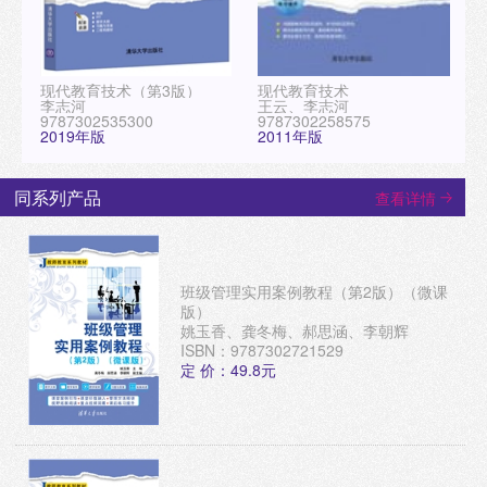
现代教育技术（第3版）
现代教育技术
李志河
王云、李志河
9787302535300
9787302258575
2019年版
2011年版
同系列产品
查看详情
班级管理实用案例教程（第2版）（微课
版）
姚玉香、龚冬梅、郝思涵、李朝辉
ISBN：9787302721529
定 价：49.8元