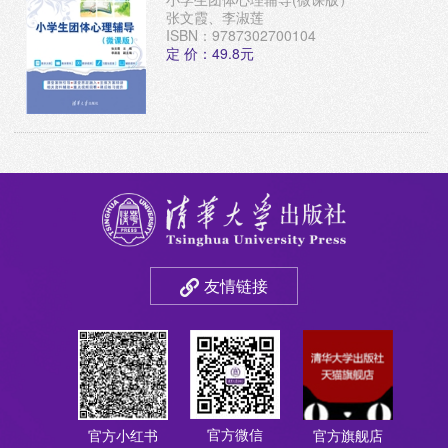
张文霞、李淑莲
ISBN：9787302700104
定 价：49.8元
友情链接
官方微信
官方小红书
官方旗舰店