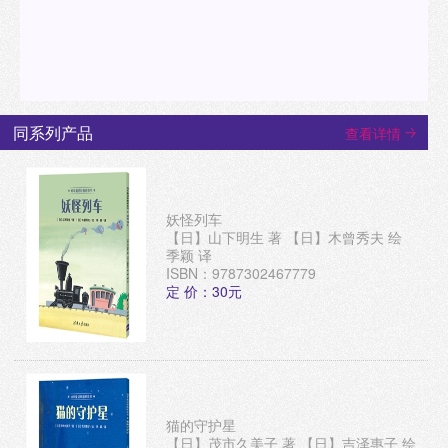
变成星星，一场奇妙的历险开始了。《小象历险记》小象和
小猴要去探险，他们遇到了狮子﹑斑马﹑鳄鱼和犀牛。怎么
探呢？转瞬之间，狮子变成城堡，斑马变成飞机，鳄鱼变成
大船，犀牛变成星星，一场奇妙的历险开始了。《青蛙秘密
协定》爸爸出差回家，带给正平一件“许愿灵验”的青蛙。正平
许愿考试成绩好，同桌文美能跟自己说话。可是愿望一件都
没实现，反而更糟了，青蛙说可能是哪个环节出问题了……
同系列产品
查看详情
于是，一个秘密协定产生了。《忘记说声谢谢啦》鼠小弟很
懒，蝙蝠帮忙扇风降温，懒得道谢。鼠小弟很馋，哄来寄居
蟹的冰激凌，一口吞进了肚子。鼠小弟一肚子坏水，章鱼把
他救上岸，他冲章鱼撒尿使坏。于是，受惩罚的时候到
妖怪列车
了……
【日】山下明生 著 【日】木曾秀夫 绘
季颖 译
ISBN：9787302467779
定 价：30元
猫的守护星
【日】茂市久美子 著 【日】吉泽惠子 绘