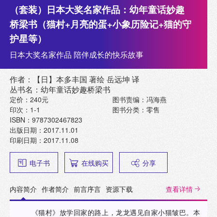
（套装）日本大奖名家作品：幼年童话妙趣
桥梁书（猫村+月亮的蛋+小象历险记+猫的守
护星等）
日本大奖名家作品 陪伴成长的快乐故事
作者：【日】本多丰国 著绘 岳远坤 译
丛书名：幼年童话妙趣桥梁书
定价：240元
图书责编：冯海燕
印次：1-1
图书分类：零售
ISBN：9787302467823
出版日期：2017.11.01
印刷日期：2017.11.08
电子书
在线购买
分享
内容简介
作者简介
前言序言
资源下载
查看详情
《猫村》放学回家的路上，龙龙遇见自家小猫皱巴。本