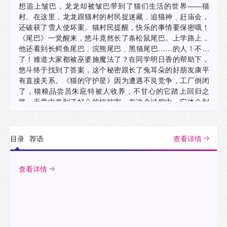
想追上皱巴，龙龙却被皱巴带到了猫们生活的世界——猫
村。在这里，龙龙跟猫村的村民捉迷藏﹑追猫神﹑赶庙会，
还破获了雪人使坏案。猫村民提醒，快乐的事情要保密哦！
《尾巴》一觉醒来，悠斗竟然长了条松鼠尾巴。上学路上，
他还看到长鳄鱼尾巴﹑浣熊尾巴﹑黑猫尾巴……的人！不得
了！难道大家都被巫婆施魔法了？在同学明日香的帮助下，
悠斗终于找到了答案，这个秘密跟长了兔耳朵的好朋友康平
有直接关系。《猫的守护星》因为遭遇不良竞争，工厂倒闭
了，猫粮品尝员朱庇特被人收养，不甘心的它踏上回归之
路，无意中来到了好心的婶婶家。在这个过程中，它体会到
了亲情和友情的可贵。最终朱庇特返回了重新开工的工厂。
《月亮的蛋》狸猫尤里用弹弓把月亮打碎了！奶奶给他一个
月亮蛋，不过没有使用说明书。黄鼠狼卡波托煮蛋，乌鸦拉
目录
荐语
查看详情
拉米孵蛋，不料月亮蛋变成弯弯的刺刀状。最终在兔子先生
的帮助下，在企鹅家的冰室，月亮蛋逐渐变大，飞上了天
空。《妖怪列车》寂静的大森林里出现一段轨道，树叶就是
查看详情
车票，黑猫乘务员讲话稀奇古怪，时不时出来吓人的马桶妖
怪﹑无脸妖怪﹑天井尝……别害怕，这只不过是一场幻术，
出这个鬼点子的就是……《小象历险记》小象和小猴要去探
险，他们遇到了狮子﹑斑马﹑鳄鱼和犀牛。怎么探呢？转瞬
之间，狮子变成城堡，斑马变成飞机，鳄鱼变成大船，犀牛