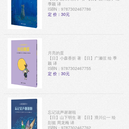
季颖 译
ISBN：9787302467786
定 价：30元
月亮的蛋
【日】小森香折 著 【日】广濑弦 绘 季
颖 译
ISBN：9787302467755
定 价：30元
忘记说声谢谢啦
【日】山下明生 著 【日】滑川公一 绘
彭懿 周龙梅 译
ISBN：9787302467762