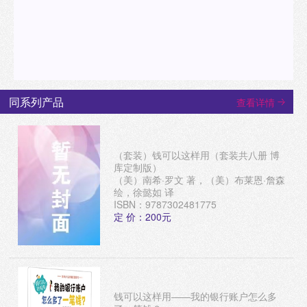
同系列产品
查看详情
（套装）钱可以这样用（套装共八册 博
库定制版）
（美）南希·罗文 著，（美）布莱恩·詹森
绘，徐懿如 译
ISBN：9787302481775
定 价：200元
钱可以这样用——我的银行账户怎么多