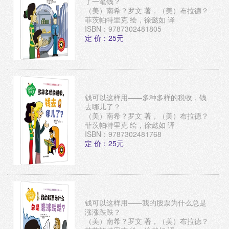
了一笔钱？
（美）南希？罗文 著，（美）布拉德？
菲茨帕特里克 绘，徐懿如 译
ISBN：9787302481805
定 价：25元
钱可以这样用——多种多样的税收，钱
去哪儿了？
（美）南希？罗文 著，（美）布拉德？
菲茨帕特里克 绘，徐懿如 译
ISBN：9787302481768
定 价：25元
钱可以这样用——我的股票为什么总是
涨涨跌跌？
（美）南希？罗文 著，（美）布拉德？