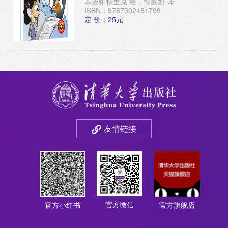
菲茨帕特里克 绘，徐懿如 译
ISBN：9787302481799
定 价：25元
友情链接
官方微信
官方小红书
官方旗舰店