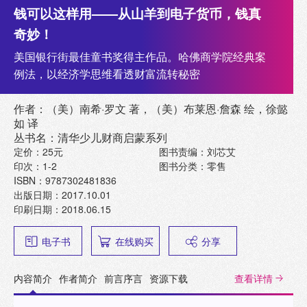
钱可以这样用——从山羊到电子货币，钱真
奇妙！
美国银行街最佳童书奖得主作品。哈佛商学院经典案
例法，以经济学思维看透财富流转秘密
作者：（美）南希·罗文 著，（美）布莱恩·詹森 绘，徐懿
如 译
丛书名：清华少儿财商启蒙系列
定价：25元
图书责编：刘芯艾
印次：1-2
图书分类：零售
ISBN：9787302481836
出版日期：2017.10.01
印刷日期：2018.06.15
电子书
在线购买
分享
内容简介
作者简介
前言序言
资源下载
查看详情