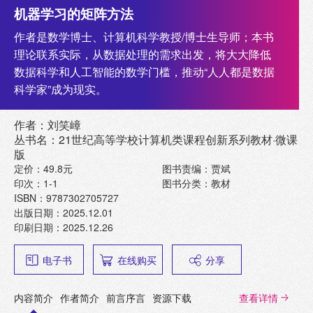
机器学习的矩阵方法
作者是数学博士、计算机科学教授/博士生导师；本书
理论联系实际，从数据处理的需求出发，将大大降低
数据科学和人工智能的数学门槛，推动“人人都是数据
科学家”成为现实。
作者：刘笑嶂
丛书名：21世纪高等学校计算机类课程创新系列教材·微课
版
定价：49.8元
图书责编：贾斌
印次：1-1
图书分类：教材
ISBN：9787302705727
出版日期：2025.12.01
印刷日期：2025.12.26
电子书
在线购买
分享
内容简介
作者简介
前言序言
资源下载
查看详情