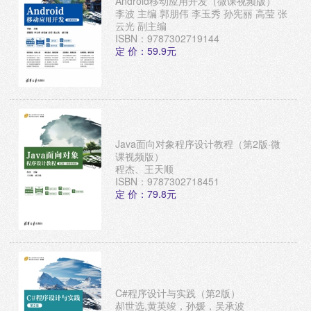
Android移动应用开发（微课视频版）
李波 主编 郭朋伟 李玉秀 孙宪丽 高莹 张
云光 副主编
ISBN：9787302719144
定 价：59.9元
Java面向对象程序设计教程（第2版·微
课视频版）
程杰、王天顺
ISBN：9787302718451
定 价：79.8元
C#程序设计与实践（第2版）
郝世选,黄英竣，孙媛，吴承波