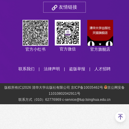
友情链接
官方微信
官方小红书
官方旗舰店
联系我们
|
法律声明
|
盗版举报
|
人才招聘
版权所有(C)2026 清华大学出版社有限公司 京ICP备10035462号
京公网安备
11010802042911号
联系方式（010）62776969 c-service@tup.tsinghua.edu.cn