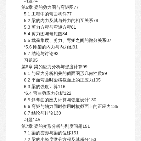
习题74
第5章 梁的剪力图与弯矩图77
5.1 工程中的弯曲构件77
5.2 梁的内力及其与外力的相互关系78
5.3 剪力方程与弯矩方程81
5.4 剪力图与弯矩图84
5.5 载荷集度、剪力、弯矩之间的微分关系87
*5.6 刚架的内力与内力图91
5.7 结论与讨论93
习题95
第6章 梁的应力分析与强度计算99
6.1 与应力分析相关的截面图形几何性质99
6.2 平面弯曲时梁横截面上的正应力105
6.3 梁的强度计算116
*6.4 弯曲剪应力分析122
6.5 斜弯曲的应力计算与强度设计130
6.6 弯矩与轴力同时作用时横截面上的正应力135
6.7 结论与讨论139
习题145
第7章 梁的变形分析与刚度问题151
7.1 梁的变形与梁的位移151
7.2 梁的小挠度微分方程及其积分153