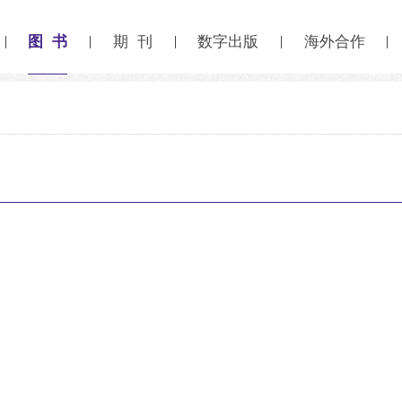
图 书
期 刊
数字出版
海外合作