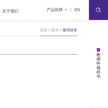
产品矩阵
EN
关于我们
首页
>
图书
>
图书目录
+
教
师
申
领
样
书