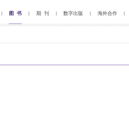
图 书
期 刊
数字出版
海外合作