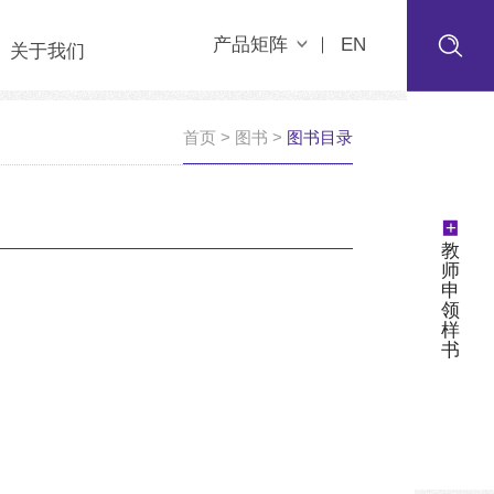
产品矩阵
EN
关于我们
首页
>
图书
>
图书目录
+
教
师
申
领
样
书