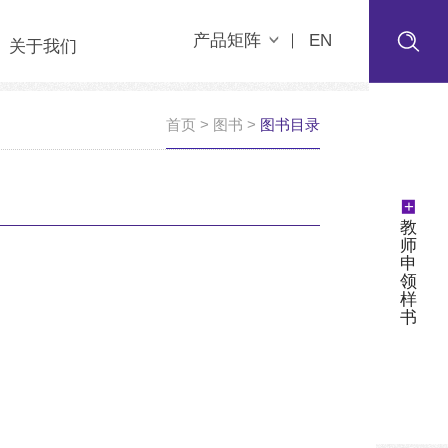
产品矩阵
EN
关于我们
首页
>
图书
>
图书目录
+
教
师
申
领
样
书