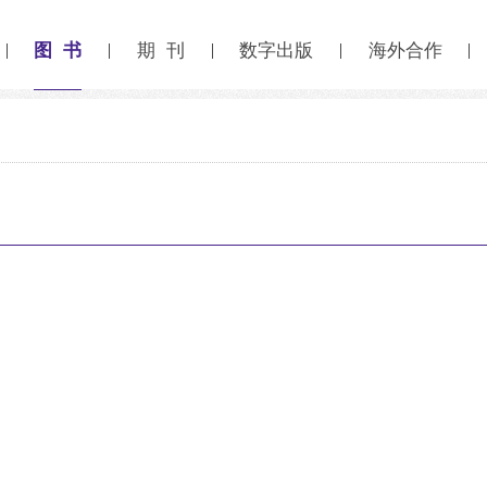
图 书
期 刊
数字出版
海外合作