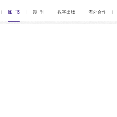
图 书
期 刊
数字出版
海外合作