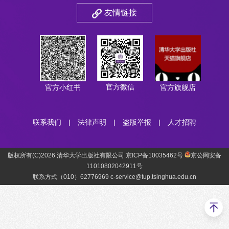
友情链接
官方微信
官方小红书
官方旗舰店
联系我们
|
法律声明
|
盗版举报
|
人才招聘
版权所有(C)2026 清华大学出版社有限公司 京ICP备10035462号
京公网安备
11010802042911号
联系方式（010）62776969 c-service@tup.tsinghua.edu.cn