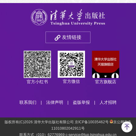
友情链接
官方微信
官方小红书
官方旗舰店
联系我们
|
法律声明
|
盗版举报
|
人才招聘
版权所有(C)2026 清华大学出版社有限公司 京ICP备10035462号
京公网安备
11010802042911号
联系方式（010）62776969 c-service@tup.tsinghua.edu.cn