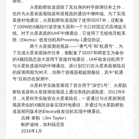
接收。
火星勘察轨道器除了其自身的科学探测任务之外，
也作为火星表面着陆器和巡视器的通信中继终端。为了实现
直接对地通信，火星勘察轨道器除了使用SDST外，还配备
了100W的X频段行波管放大器和一个大口径固定式高增益天
线。对于火星表面的UHF中继通信，它使用了无线电导航系
统（Electra）收发信机和Proximity-1通信协议。
两个火星探测巡视器——“勇气号”和“机遇号”，为
了完成火星表面操作任务，都配备了SDST和两套互为备份
的X频段固态放大器用于直接对地通信，UHF收发信机用于
与火星轨道器间的中继通信。原计划它们在火星表面着陆后
的探测周期为90天，但两个巡视器都超期服役，其中“机遇
号”目前仍在探测中。
火星科学实验室展现了首次用于“深空1号”、火星勘
察轨道器和火星探测巡视器上通信系统的成熟度。2012年8
月，火星科学实验室在火星着陆后，一直通过与火星探测巡
视器类似的X频段设备实现对地通信，并通过与火星勘察轨
道器相同版本的Electra收发信机实现中继通信。
吉姆·泰勒（Jim Taylor）
帕萨迪纳，加利福尼亚
2016年1月