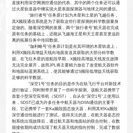
直接利用深空网测控通信的代表。其中的两个任务还可以通
过火星轨道器中继实现火星表面探测器与地球之间的通信。
“旅行者号”任务原计划为木星和土星的飞越任务，
其X频段通信系统是为了获取这些行星探测的科学数据量身
定做的。随着深空网的发展，两个“旅行者号”航天器在完成
原有任务的基础上，还能从飞越海王星和天王星甚至更远距
离的拓展任务中传回数据。
“伽利略号”任务原计划是在其环绕的木星轨道上，
利用X频段高增益天线向地面发送其获取的大部分科学数
据。在飞往木星的巡航段早期，X频段高增益天线发生故障
无法完全展开，故而JPL将主要精力放在了改变航天器软件
和地面站遥测系统上，使其能够通过S频段低增益天线获取
足够的科学数据。
“深空1号”任务的目的是作为在轨飞行平台对新技术
进行验证，同时附带开展了一些科学探测。该航天器携带了
首套小型深空应答机（SDST），自从在“深空1号”上使用以
来，SDST已成为许多任务中航天器与DSN通信的主要手
段。它还携带了一套Ka频段固态放大器，利用其对Ka频段
深空通信性能进行了测试。值得关注的是，在航天器姿态控
制系统出现故障后，通过航天器和地面站的联合控制，在数
据接收期间成功实现了航天器天线的指向控制，完成了数据