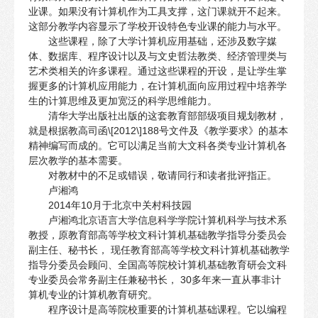
业课。如果没有计算机作为工具支撑，这门课就开不起来。
这部分教学内容显示了学校开设特色专业课的能力与水平。
这些课程，除了大学计算机应用基础，还涉及数字媒
体、数据库、程序设计以及与文史哲法教类、经济管理类与
艺术类相关的许多课程。通过这些课程的开设，是让学生掌
握更多的计算机应用能力，在计算机面向应用过程中培养学
生的计算思维及更加宽泛的科学思维能力。
清华大学出版社出版的这套教育部部级项目规划教材，
就是根据教高司函\[2012\]188号文件及《教学要求》的基本
精神编写而成的。它可以满足当前大文科各类专业计算机各
层次教学的基本需要。
对教材中的不足或错误，敬请同行和读者批评指正。
卢湘鸿
2014年10月于北京中关村科技园
卢湘鸿北京语言大学信息科学学院计算机科学与技术系
教授，原教育部高等学校文科计算机基础教学指导分委员会
副主任、秘书长， 现任教育部高等学校文科计算机基础教学
指导分委员会顾问、全国高等院校计算机基础教育研会文科
专业委员会常务副主任兼秘书长， 30多年来一直从事非计
算机专业的计算机教育研究。
程序设计是高等院校重要的计算机基础课程。它以编程