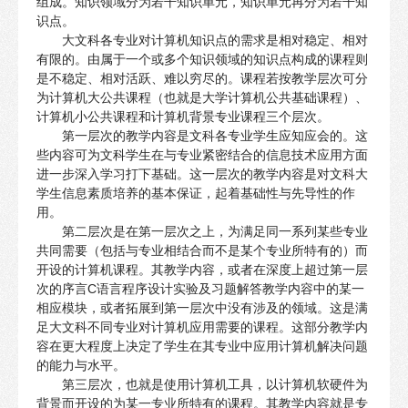
组成。知识领域分为若干知识单元，知识单元再分为若干知
识点。
大文科各专业对计算机知识点的需求是相对稳定、相对
有限的。由属于一个或多个知识领域的知识点构成的课程则
是不稳定、相对活跃、难以穷尽的。课程若按教学层次可分
为计算机大公共课程（也就是大学计算机公共基础课程）、
计算机小公共课程和计算机背景专业课程三个层次。
第一层次的教学内容是文科各专业学生应知应会的。这
些内容可为文科学生在与专业紧密结合的信息技术应用方面
进一步深入学习打下基础。这一层次的教学内容是对文科大
学生信息素质培养的基本保证，起着基础性与先导性的作
用。
第二层次是在第一层次之上，为满足同一系列某些专业
共同需要（包括与专业相结合而不是某个专业所特有的）而
开设的计算机课程。其教学内容，或者在深度上超过第一层
次的序言C语言程序设计实验及习题解答教学内容中的某一
相应模块，或者拓展到第一层次中没有涉及的领域。这是满
足大文科不同专业对计算机应用需要的课程。这部分教学内
容在更大程度上决定了学生在其专业中应用计算机解决问题
的能力与水平。
第三层次，也就是使用计算机工具，以计算机软硬件为
背景而开设的为某一专业所特有的课程。其教学内容就是专