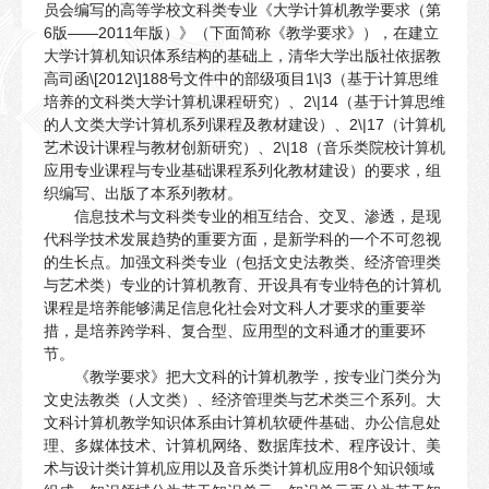
员会编写的高等学校文科类专业《大学计算机教学要求（第
6版——2011年版）》（下面简称《教学要求》），在建立
大学计算机知识体系结构的基础上，清华大学出版社依据教
高司函\[2012\]188号文件中的部级项目1\|3（基于计算思维
培养的文科类大学计算机课程研究）、2\|14（基于计算思维
的人文类大学计算机系列课程及教材建设）、2\|17（计算机
艺术设计课程与教材创新研究）、2\|18（音乐类院校计算机
应用专业课程与专业基础课程系列化教材建设）的要求，组
织编写、出版了本系列教材。
信息技术与文科类专业的相互结合、交叉、渗透，是现
代科学技术发展趋势的重要方面，是新学科的一个不可忽视
的生长点。加强文科类专业（包括文史法教类、经济管理类
与艺术类）专业的计算机教育、开设具有专业特色的计算机
课程是培养能够满足信息化社会对文科人才要求的重要举
措，是培养跨学科、复合型、应用型的文科通才的重要环
节。
《教学要求》把大文科的计算机教学，按专业门类分为
文史法教类（人文类）、经济管理类与艺术类三个系列。大
文科计算机教学知识体系由计算机软硬件基础、办公信息处
理、多媒体技术、计算机网络、数据库技术、程序设计、美
术与设计类计算机应用以及音乐类计算机应用8个知识领域