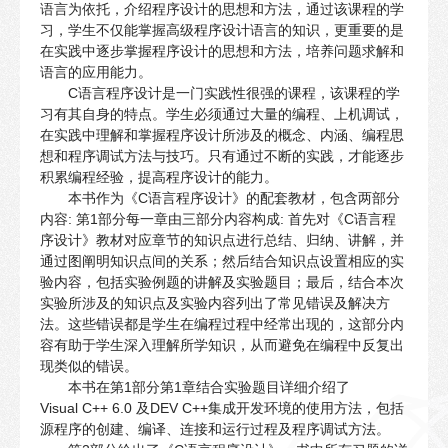
语言为依托，介绍程序设计的思想和方法，通过该课程的学
习，学生不仅能掌握高级程序设计语言的知识，更重要的是
在实践中逐步掌握程序设计的思想和方法，培养问题求解和
语言的应用能力。
C语言程序设计是一门实践性很强的课程，该课程的学
习有其自身的特点。学生必须通过大量的编程、上机调试，
在实践中理解和掌握程序设计所涉及的概念、内涵、编程思
想和程序调试方法与技巧。只有通过不断的实践，才能逐步
积累编程经验，提高程序设计的能力。
本书作为《C语言程序设计》的配套教材，包含两部分
内容: 第1部分每一章由三部分内容构成: 首先对《C语言程
序设计》教材对应章节的知识点进行总结、归纳、讲解，并
通过图阐明知识点间的关系；然后结合知识点设置相应的实
验内容，包括实验例题的讲解及实验题目；最后，结合本次
实验所涉及的知识点及实验内容列出了常见错误及解决方
法。这些错误都是学生在编程过程中经常出现的，这部分内
容有助于学生深入理解所学知识，从而避免在编程中反复出
现类似的错误。
本书在第1部分第1章结合实验题目详细介绍了
Visual C++ 6.0 及DEV C++集成开发环境的使用方法，包括
源程序的创建、编译、连接和运行过程及程序调试方法。