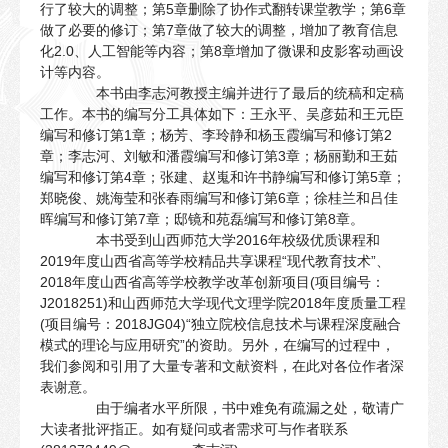
行了较大的调整；第5章删除了协作式翻转课堂教学；第6章
做了必要的修订；第7章做了较大的调整，增加了教育信息
化2.0、人工智能等内容；第8章增加了微课和皮影客动画设
计等内容。
本书由李志河教授主编并进行了最后的统稿和定稿
工作。本书的编写分工具体如下：王永平、吴彦茹和王元臣
编写和修订第1章；杨芳、李玲静和杨玉霞编写和修订第2
章；李志河、刘敏和潘霞编写和修订第3章；杨丽勤和王茹
编写和修订第4章；张建、赵嵬和许书静编写和修订第5章；
郑晓俊、姚海莹和张春雨编写和修订第6章；徐桂兰和吕佳
晖编写和修订第7章；邸镜和苑磊编写和修订第8章。
本书受到山西师范大学2016年校级优质课程和
2019年度山西省高等学校精品共享课程“现代教育技术”、
2018年度山西省高等学校教学改革创新项目(项目编号：
J2018251)和山西师范大学现代文理学院2018年度质量工程
(项目编号：2018JG04)“独立院校信息技术与课程深度融合
模式的理论与应用研究”的资助。另外，在编写的过程中，
我们参阅和引用了大量专著和文献资料，在此对各位作者深
表谢意。
由于编者水平所限，书中难免有疏漏之处，敬请广
大读者批评指正。如有疑问或者需求可与作者联系