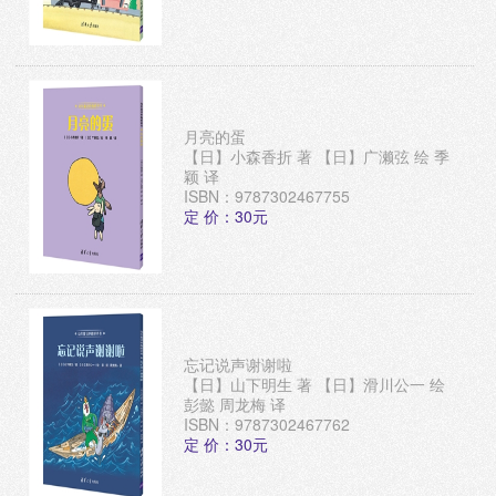
月亮的蛋
【日】小森香折 著 【日】广濑弦 绘 季
颖 译
ISBN：9787302467755
定 价：30元
忘记说声谢谢啦
【日】山下明生 著 【日】滑川公一 绘
彭懿 周龙梅 译
ISBN：9787302467762
定 价：30元