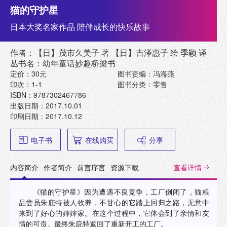
猫的守护星
日本大奖名家作品 陪伴成长的快乐故事
作者：【日】茂市久美子 著 【日】吉泽惠子 绘 季颖 译
丛书名：幼年童话妙趣桥梁书
定价：30元
图书责编：冯海燕
印次：1-1
图书分类：零售
ISBN：9787302467786
出版日期：2017.10.01
印刷日期：2017.10.12
电子书
在线购买
分享
内容简介
作者简介
前言序言
资源下载
查看详情
《猫的守护星》因为遭遇不良竞争，工厂倒闭了，猫粮
品尝员朱庇特被人收养，不甘心的它踏上回归之路，无意中
来到了好心的婶婶家。在这个过程中，它体会到了亲情和友
情的可贵。最终朱庇特返回了重新开工的工厂。