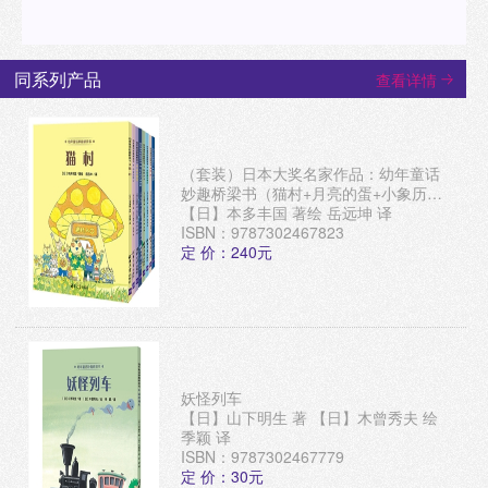
同系列产品
查看详情
（套装）日本大奖名家作品：幼年童话
妙趣桥梁书（猫村+月亮的蛋+小象历险
记+猫的守护星等）
【日】本多丰国 著绘 岳远坤 译
ISBN：9787302467823
定 价：240元
妖怪列车
【日】山下明生 著 【日】木曾秀夫 绘
季颖 译
ISBN：9787302467779
定 价：30元