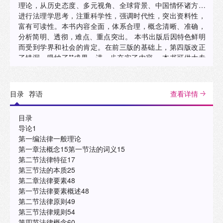
理论，从历史态度、多元视角、全球背景、中国情怀诸方面
进行法理学思考，注重科学性，强调时代性，突出资料性，
富有可读性。本书内容全面，体系合理，概念清晰、准确，
分析简明、透彻，难点、重点突出。 本书出版后因特色鲜明
而受到学界和社会的肯定。在前三版的基础上，第四版改正
了错漏，吸纳了**成果，进一步充实了内容。 本书可供大专
院校法学专业的师生，科研机构和法律实务部门的工作人
员，及对法律、法学有兴趣的读者阅读。
目录
荐语
查看详情
目录
导论1
第一编法律一般理论
第一章法概念15第一节法的词义15
第二节法律特征17
第三节法的本质25
第二章法律要素48
第一节法律要素概述48
第二节法律原则49
第三节法律规则54
第四节法律概念60