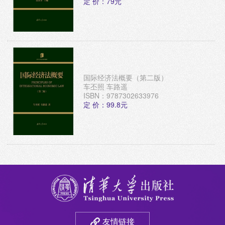
定 价：79元
国际经济法概要（第二版）
车丕照 车路遥
ISBN：9787302633976
定 价：99.8元
友情链接