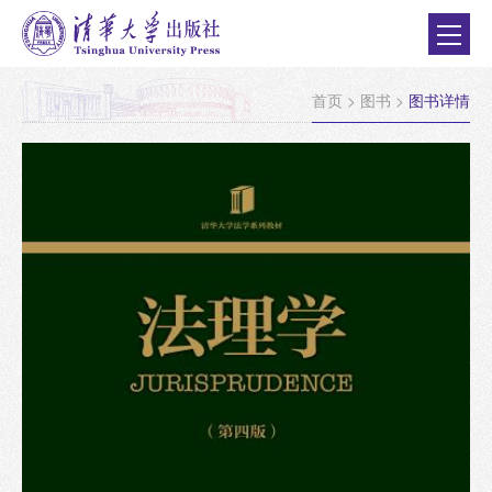
首页
>
图书
>
图书详情