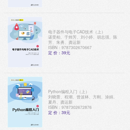
电子器件与电子CAD技术（上）
谌受柏、于炜芳、刘小婷、胡志强、陈
芳、朱勇、龚运新
ISBN：9787302670667
定 价：39元
Python编程入门（上）
刘晓蕾、程潮、曾波林、方刚、涂娟、
夏丹、龚运新
ISBN：9787302672876
定 价：39元