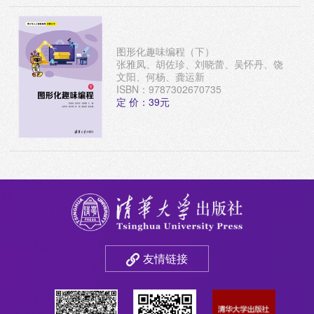
图形化趣味编程（下）
张雅凤、胡佐珍、刘晓蕾、吴怀丹、饶
文阳、何杨、龚运新
ISBN：9787302670735
定 价：39元
友情链接