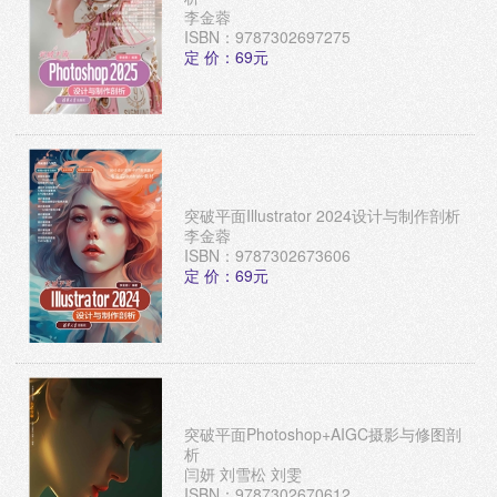
李金蓉
ISBN：9787302697275
定 价：69元
突破平面Illustrator 2024设计与制作剖析
李金蓉
ISBN：9787302673606
定 价：69元
突破平面Photoshop+AIGC摄影与修图剖
析
闫妍 刘雪松 刘雯
ISBN：9787302670612