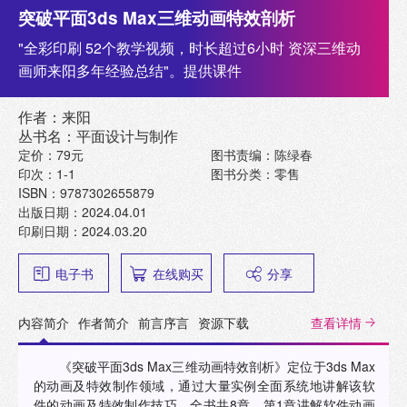
突破平面3ds Max三维动画特效剖析
"全彩印刷 52个教学视频，时长超过6小时 资深三维动
画师来阳多年经验总结"。提供课件
作者：来阳
丛书名：平面设计与制作
定价：79元
图书责编：陈绿春
印次：1-1
图书分类：零售
ISBN：9787302655879
出版日期：2024.04.01
印刷日期：2024.03.20
电子书
在线购买
分享
内容简介
作者简介
前言序言
资源下载
查看详情
《突破平面3ds Max三维动画特效剖析》定位于3ds Max
的动画及特效制作领域，通过大量实例全面系统地讲解该软
件的动画及特效制作技巧。全书共8章，第1章讲解软件动画