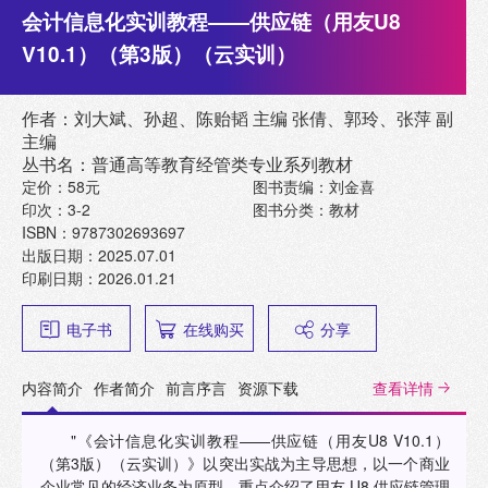
会计信息化实训教程——供应链（用友U8
V10.1）（第3版）（云实训）
作者：刘大斌、孙超、陈贻韬 主编 张倩、郭玲、张萍 副
主编
丛书名：普通高等教育经管类专业系列教材
定价：58元
图书责编：刘金喜
印次：3-2
图书分类：教材
ISBN：9787302693697
出版日期：2025.07.01
印刷日期：2026.01.21
电子书
在线购买
分享
内容简介
作者简介
前言序言
资源下载
查看详情
"《会计信息化实训教程——供应链（用友U8 V10.1）
（第3版）（云实训）》以突出实战为主导思想，以一个商业
企业常见的经济业务为原型，重点介绍了用友 U8 供应链管理