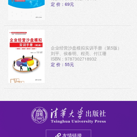
定 价：69元
企业经营沙盘模拟实训手册（第5版）
刘平、侯春明、程亮、付江珊
ISBN：9787302718932
定 价：55元
友情链接