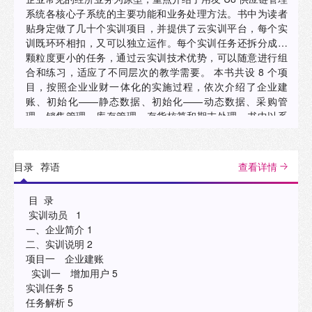
系统各核心子系统的主要功能和业务处理方法。书中为读者
贴身定做了几十个实训项目，并提供了云实训平台，每个实
训既环环相扣，又可以独立运作。每个实训任务还拆分成了
颗粒度更小的任务，通过云实训技术优势，可以随意进行组
合和练习，适应了不同层次的教学需要。 本书共设 8 个项
目，按照企业业财一体化的实施过程，依次介绍了企业建
账、初始化——静态数据、初始化——动态数据、采购管
理、销售管理、库存管理、存货核算和期末处理。书中以系
列实训的形式详解了各个模块主要业务的处理，对必要的理
论知识进行针对性说明，拓展任务则将全国大学生会计信息
化技能竞赛中相关的应用点加以提示，以帮助读者了解会计
目录
荐语
查看详情
信息化竞赛对会计从业人员的能力要求。 本书配套了丰富的
教学资源，以满足广大师生多层次的学习需求。 本书可作为
目 录
普通高等院校会计及经济管理等相关专业的教学用书，也可
实训动员 1
作为在职会计人员学习用友U8的自学读本。"
一、企业简介 1
二、实训说明 2
项目一 企业建账
实训一 增加用户 5
实训任务 5
任务解析 5