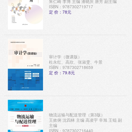
朱仁崎 李博 主编 潘晓庆 唐芳 副主编
ISBN：9787302719717
定 价：78元
审计学（微课版）
杜永红、高欣、张淑雯、牛景
ISBN：9787302718659
定 价：79.8元
物流运输与配送管理（第3版）
王效俐 沈四林 主编 高凌宇 辛旭 王锟 副
主编
ISBN：9787302716440