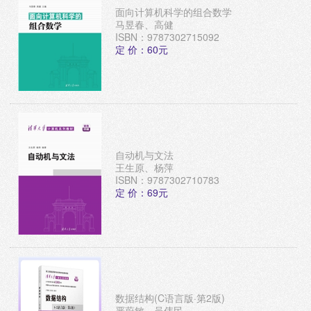
面向计算机科学的组合数学
马昱春、高健
ISBN：9787302715092
定 价：60元
自动机与文法
王生原、杨萍
ISBN：9787302710783
定 价：69元
数据结构(C语言版·第2版)
严蔚敏、吴伟民