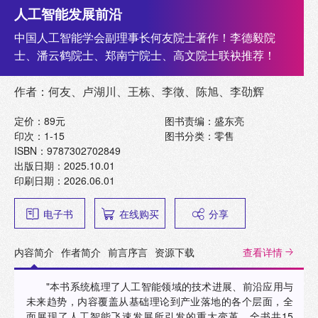
人工智能发展前沿
中国人工智能学会副理事长何友院士著作！李德毅院
士、潘云鹤院士、郑南宁院士、高文院士联袂推荐！
作者：何友、卢湖川、王栋、李徵、陈旭、李劭辉
定价：89元
图书责编：盛东亮
印次：1-15
图书分类：零售
ISBN：9787302702849
出版日期：2025.10.01
印刷日期：2026.06.01
电子书
在线购买
分享
内容简介
作者简介
前言序言
资源下载
查看详情
"本书系统梳理了人工智能领域的技术进展、前沿应用与
未来趋势，内容覆盖从基础理论到产业落地的各个层面，全
面展现了人工智能飞速发展所引发的重大变革。全书共15