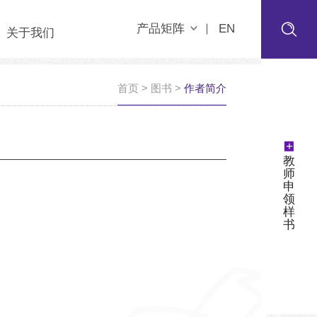
产品矩阵
EN
关于我们
首页
>
图书
>
作者简介
+
教
师
申
领
样
书