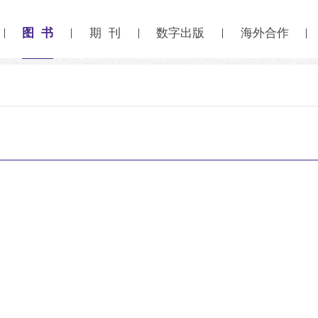
图 书
期 刊
数字出版
海外合作