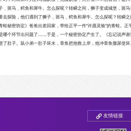
子﹑斑马﹑鳄鱼和犀牛。怎么探呢？转瞬之间，狮子变成城堡，斑马
要去探险，他们遇到了狮子﹑斑马﹑鳄鱼和犀牛。怎么探呢？转瞬之
青蛙秘密协定》爸爸出差回家，带给正平一件“许愿灵验”的青蛙。正
是哪个环节出问题了……于是，一个秘密协定产生了。《忘记说声谢
进了肚子。鼠小弟一肚子坏水，章鱼把他救上岸，他冲章鱼撒尿使坏
友情链接