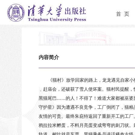
首 页
内容简介
《猫村》放学回家的路上，龙龙遇见自家小
﹑赶庙会，还破获了雪人使坏案。猫村民提醒，
黑猫尾巴……的人！不得了！难道大家都被巫婆
守护星》因为遭遇不良竞争，工厂倒闭了，猫粮
友情的可贵。最终朱庇特返回了重新开工的工厂
鸦拉拉米孵蛋，不料月亮蛋变成弯弯的刺刀状。
轨道，树叶就是车票，黑猫乘务员讲话稀奇古怪