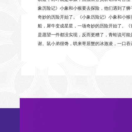
象历险记》小象和小猴要去探险，他们遇到了狮
奇妙的历险开始了。《小象历险记》小象和小猴
船，犀牛变成星星，一场奇妙的历险开始了。《
是愿望一件都没实现，反而更糟了，青蛙说可能
谢。鼠小弟很馋，哄来寄居蟹的冰激凌，一口吞