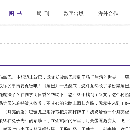
图 书
期 刊
数字出版
海外合作
猫皱巴。本想追上皱巴，龙龙却被皱巴带到了猫们生活的世界——猫
快乐的事情要保密哦！《尾巴》一觉醒来，悠斗竟然长了条松鼠尾巴
施魔法了？在同学明日香的帮助下，悠斗终于找到了答案，这个秘密
品尝员朱庇特被人收养，不甘心的它踏上回归之路，无意中来到了好
。《月亮的蛋》狸猫尤里用弹弓把月亮打碎了！奶奶给他一个月亮蛋
最终在兔子先生的帮助下，在企鹅家的冰室，月亮蛋逐渐变大，飞上
，时不时出来吓人的马桶妖怪﹑无脸妖怪﹑天井尝……别害怕，这只