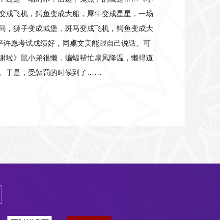
变成飞机，鳄鱼变成大船，犀牛变成星星，一场
间，狮子变成城堡，斑马变成飞机，鳄鱼变成大
平许愿考试成绩好，同桌文美能跟自己说话。可
谢啦》鼠小弟很懒，蝙蝠帮忙扇风降温，懒得道
。于是，受惩罚的时候到了……