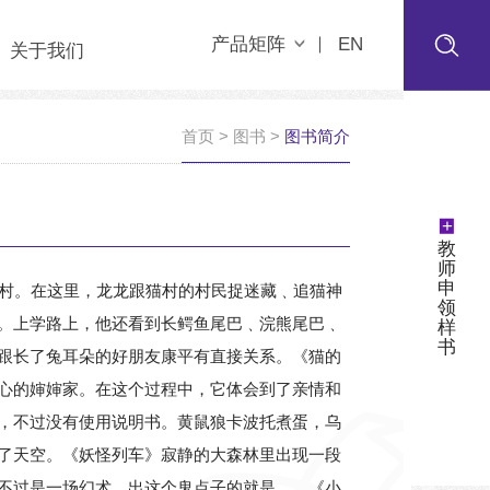
产品矩阵
EN
关于我们
首页
>
图书
>
图书简介
+
教
师
申
村。在这里，龙龙跟猫村的村民捉迷藏﹑追猫神
领
。上学路上，他还看到长鳄鱼尾巴﹑浣熊尾巴﹑
样
书
跟长了兔耳朵的好朋友康平有直接关系。《猫的
心的婶婶家。在这个过程中，它体会到了亲情和
，不过没有使用说明书。黄鼠狼卡波托煮蛋，乌
了天空。《妖怪列车》寂静的大森林里出现一段
不过是一场幻术，出这个鬼点子的就是……《小