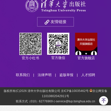
友情链接
官方微信
官方小红书
官方旗舰店
联系我们
|
法律声明
|
盗版举报
|
人才招聘
版权所有(C)2026 清华大学出版社有限公司 京ICP备10035462号
京公网安备
11010802042911号
联系方式（010）62776969 c-service@tup.tsinghua.edu.cn