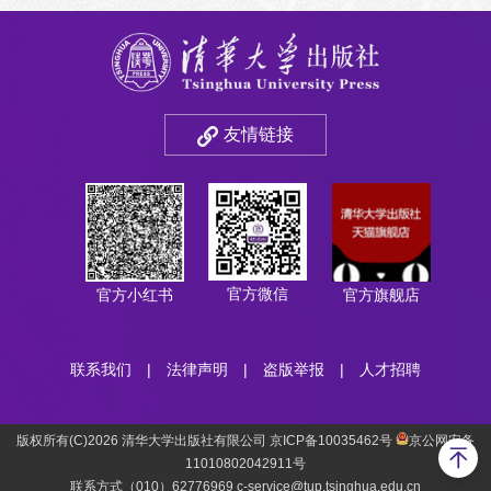
友情链接
官方微信
官方小红书
官方旗舰店
联系我们
|
法律声明
|
盗版举报
|
人才招聘
版权所有(C)2026 清华大学出版社有限公司 京ICP备10035462号
京公网安备
11010802042911号
联系方式（010）62776969 c-service@tup.tsinghua.edu.cn