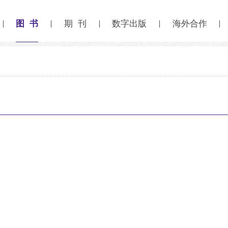
图 书
期 刊
数字出版
海外合作