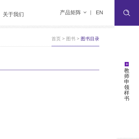
产品矩阵
EN
关于我们
首页
>
图书
>
图书目录
+
教
师
申
领
样
书