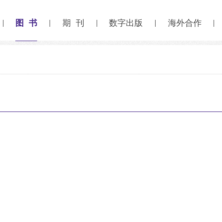
图 书
期 刊
数字出版
海外合作