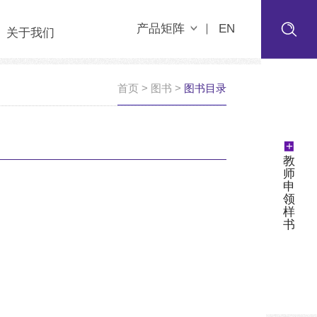
产品矩阵
EN
关于我们
首页
>
图书
>
图书目录
+
教
师
申
领
样
书