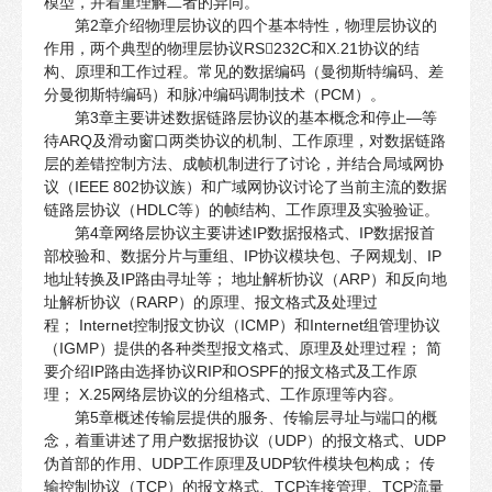
模型，并着重理解二者的异同。
第2章介绍物理层协议的四个基本特性，物理层协议的
作用，两个典型的物理层协议RS232C和X.21协议的结
构、原理和工作过程。常见的数据编码（曼彻斯特编码、差
分曼彻斯特编码）和脉冲编码调制技术（PCM）。
第3章主要讲述数据链路层协议的基本概念和停止—等
待ARQ及滑动窗口两类协议的机制、工作原理，对数据链路
层的差错控制方法、成帧机制进行了讨论，并结合局域网协
议（IEEE 802协议族）和广域网协议讨论了当前主流的数据
链路层协议（HDLC等）的帧结构、工作原理及实验验证。
第4章网络层协议主要讲述IP数据报格式、IP数据报首
部校验和、数据分片与重组、IP协议模块包、子网规划、IP
地址转换及IP路由寻址等； 地址解析协议（ARP）和反向地
址解析协议（RARP）的原理、报文格式及处理过
程； Internet控制报文协议（ICMP）和Internet组管理协议
（IGMP）提供的各种类型报文格式、原理及处理过程； 简
要介绍IP路由选择协议RIP和OSPF的报文格式及工作原
理； X.25网络层协议的分组格式、工作原理等内容。
第5章概述传输层提供的服务、传输层寻址与端口的概
念，着重讲述了用户数据报协议（UDP）的报文格式、UDP
伪首部的作用、UDP工作原理及UDP软件模块包构成； 传
输控制协议（TCP）的报文格式、TCP连接管理、TCP流量