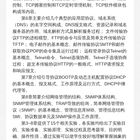
控制、TCP拥塞控制和TCP定时管理机制、TCP软件模块包
构成等内容。
第6章主要介绍几个典型的应用层协议。域名系统
（DNS）的名字空间构成、DNS报文格式、资源记录和域名
服务器的作用、域名解析方式及解析服务过程； 文件传输协
议FTP的进程模型、FTP的命令与应答及简单文件传输协议
TFTP； 电子邮件的基本概念、邮件传输协议SMTP和邮件
获取协议POP的命令集及运行过程； 远程登录协议Telnet的
基本概念、Telnet命令、Telnet选项协商、Telnet子选项协商
过程； 超文本传输协议HTTP的一般格式、HTTP请求报文
和响应报文。
第7章介绍引导协议BOOTP及动态主机配置协议DHCP
的基本概念、报文格式、工作原理及运行方式、DHCP中继
代理等。
第8章简要介绍网络管理的结构、SNMP体系结构、
SNMP管理体系结构、TRAP导致的轮询，简单网络管理协
议（SNMP）的基本概念、管理信息库MIB、管理信息结构
SMI、协议数据单元及SNMP操作及工作原理。
第3~8章提供了15个相关实验，各实验均给出了实验目
的、实验准备、实验原理、实验过程及思考题等。目的明
确、操作性强，通过实验可以使学生较好地理解掌握抽象的