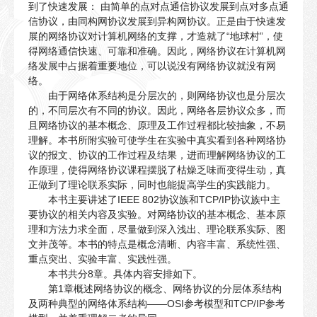
到了快速发展： 由简单的点对点通信协议发展到点对多点通
信协议，由同构网协议发展到异构网协议。正是由于快速发
展的网络协议对计算机网络的支撑，才造就了“地球村”，使
得网络通信快速、可靠和准确。因此，网络协议在计算机网
络发展中占据着重要地位，可以说没有网络协议就没有网
络。
由于网络体系结构是分层次的，则网络协议也是分层次
的，不同层次有不同的协议。因此，网络各层协议众多，而
且网络协议的基本概念、原理及工作过程都比较抽象，不易
理解。本书所附实验可使学生在实验中真实看到各种网络协
议的报文、协议的工作过程及结果，进而理解网络协议的工
作原理，使得网络协议课程摆脱了枯燥乏味而变得生动，真
正做到了理论联系实际，同时也能提高学生的实践能力。
本书主要讲述了IEEE 802协议族和TCP/IP协议族中主
要协议的相关内容及实验。对网络协议的基本概念、基本原
理和方法力求全面，尽量做到深入浅出、理论联系实际、图
文并茂等。本书的特点是概念清晰、内容丰富、系统性强、
重点突出、实验丰富、实践性强。
本书共分8章。具体内容安排如下。
第1章概述网络协议的概念、网络协议的分层体系结构
及两种典型的网络体系结构——OSI参考模型和TCP/IP参考