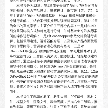
现和打光技巧使黑色和白色产品更加真实、生动。
本书共分为12章。第1章简要介绍了Rhino 7软件的常见
应用领域，包含产品设计、建筑设计、珠宝设计等。第2、3
章主要讲述Rhino 7的建模基础，对核心建模与辅助建模命
令进行讲解，并结合案例实操帮助读者稳固基础。第4～9章
为全书的重点章节，主要介绍了三部分内容：一是对SubD
细分曲面建模方式和特点进行分析，并对基础命令和实际案
例的操作进行讲解；二是对Grasshopper参数化建模进行讲
解，包括常用电池、运算器的介绍，以及复杂产品表面纹理
的制作思路等，需要读者潜心模仿与练习；三是对
RhinoGold珠宝设计插件的学习及使用，学习此插件对于从
事珠宝首饰设计工作的人员来说，能够快速、轻松地创建珠
宝模型，通过基础命令的讲解和案例实操可以使读者快速掌
握软件的使用技巧。第10章为Rhino 7综合案例实践，是对
前面几章基础知识和进阶建模方法的实际运用。第11、12章
为KeyShot 10对于产品的基础渲染功能和高阶渲染案例的讲
解。书中的重要知识点都结合案例进行介绍，注重应用与实
战，并将相关的设计思路和应用技巧融入练习案例和应用案
例中。
本书提供了配套的教案、教学大纲、PPT课件、素材文
件、模型文件、渲染文件、教学视频，扫描右侧二维码，推
送到邮箱，即可下载获取。注意：下载完成后，系统会自动