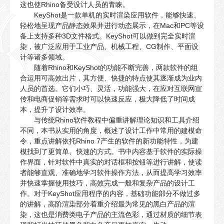
这也使Rhino备受设计人员的青睐。
KeyShot是一款单机的实时渲染应用软件，能够快速、
轻松地呈现产品静态效果并进行动态展示，在Mac和PC等设
备上支持多种3D文件格式。KeyShot可以做到完全实时渲
染，被广泛应用于工业产品、机械工程、CG制作、平面设
计等诸多领域。
随着Rhino和KeyShot的功能不断完善，两款软件的组
合运用可高效出片，其方便、快捷的特点使其逐渐成为业内
人员的首选。它们小巧、灵活，功能强大，在应对互联网宣
传和电商促销等需求时可以快速反应，极大降低了时间成
本，提升了设计效率。
与传统Rhino软件教程中偏重讲解理论知识和工具介绍
不同，本书从实用的角度，概述了设计工作中常用的建模命
令，重点讲解依托Rhino 7产生的软件的新功能特性，为建
模找到了更简单、快速的方式。书中内容基于软件的实际操
作界面，针对软件中真实的对话框和按钮等进行讲解，使读
者能够直观、准确地学习软件操作方法，从而提高学习效率
并快速掌握使用技巧，高效完成一般和复杂产品的设计工
作。对于KeyShot应用程序的内容，基础功能部分不做过多
的讲解，高阶渲染部分着重介绍最为常见的黑白产品的渲
染，这也是消费类电子产品的主流色彩，通过材质的细节表