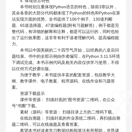
4. 体现语言特色
本书特别注重体现Python语言的特色，除前3章以外，
其余各章的大部分代码都体现了Python的特色和Python在算
法实现方面的优势。全书提供了106个例子、130道判断
题、65道选择题、47道编程题(附有习题解答)，例子都是完
整代码，有详细的解释和注释，都是可以运行的，同时也给
出了运行效果图，这非常有利于读者理解代码、提高编程能
力。
本书以中国美丽的二十四节气开始，以经典的八皇后问
题结束。书中的全部示例由作者编写，在Python 3.11.5环境
下调试完成。本书示例代码及相关内容仅供学习使用，不得
以任何方式抄袭出版。
为便于教学，本书提供丰富的配套资源，包括教学大
纲、教学课件、电子教案、程序源码、在线作业和习题答
案。
资源下载提示
课件等资源： 扫描封底的“图书资源”二维码，在公众
号“书圈”下载。
素材（源码）等资源： 扫描目录上方的二维码下载。
在线自测题： 扫描封底的作业系统二维码，再扫描自测
题二维码，可以在线做题及查看答案。
希望本书对读者学习数据结构和算法有所帮助，并恳请