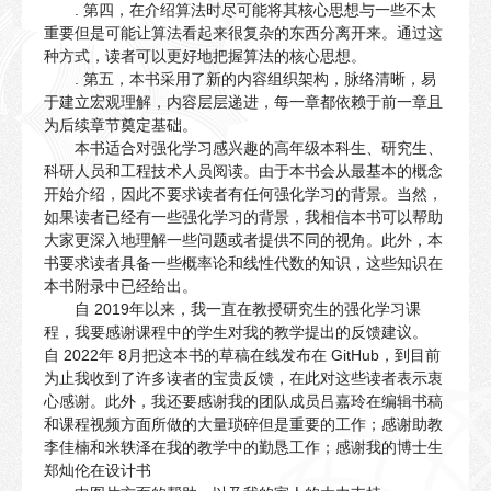
. 第四，在介绍算法时尽可能将其核心思想与一些不太
重要但是可能让算法看起来很复杂的东西分离开来。通过这
种方式，读者可以更好地把握算法的核心思想。
. 第五，本书采用了新的内容组织架构，脉络清晰，易
于建立宏观理解，内容层层递进，每一章都依赖于前一章且
为后续章节奠定基础。
本书适合对强化学习感兴趣的高年级本科生、研究生、
科研人员和工程技术人员阅读。由于本书会从最基本的概念
开始介绍，因此不要求读者有任何强化学习的背景。当然，
如果读者已经有一些强化学习的背景，我相信本书可以帮助
大家更深入地理解一些问题或者提供不同的视角。此外，本
书要求读者具备一些概率论和线性代数的知识，这些知识在
本书附录中已经给出。
自 2019年以来，我一直在教授研究生的强化学习课
程，我要感谢课程中的学生对我的教学提出的反馈建议。
自 2022年 8月把这本书的草稿在线发布在 GitHub，到目前
为止我收到了许多读者的宝贵反馈，在此对这些读者表示衷
心感谢。此外，我还要感谢我的团队成员吕嘉玲在编辑书稿
和课程视频方面所做的大量琐碎但是重要的工作；感谢助教
李佳楠和米轶泽在我的教学中的勤恳工作；感谢我的博士生
郑灿伦在设计书